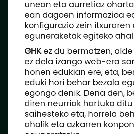
unean eta aurretiaz oharta
ean dagoen informazioa e
konfigurazio zein itxuraren
eguneraketak egiteko aha
GHK
ez du bermatzen, alde 
ez dela izango web-era sa
honen edukian ere, eta, bes
eduki hori behar bezala e
egongo denik. Dena den, b
diren neurriak hartuko ditu
saihesteko eta, horrela beh
ahalik eta azkarren konpo