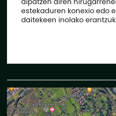
aipatzen diren hirugarren
estekaduren konexio edo ed
daitekeen inolako erantzuki