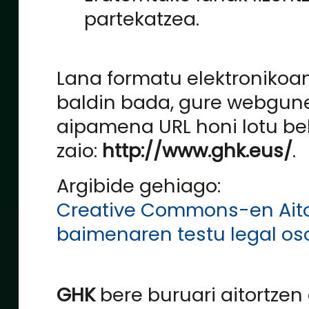
partekatzea.
Lana formatu elektronikoa
baldin bada, gure webgun
aipamena URL honi lotu be
zaio:
http://www.ghk.eus/
.
Argibide gehiago:
Creative Commons-en Aito
baimenaren testu legal os
GHK
bere buruari aitortzen 