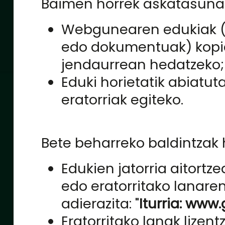
Baimen horrek askatasuna
Webgunearen edukiak (t
edo dokumentuak) kopia
jendaurrean hedatzeko;
Eduki horietatik abiatut
eratorriak egiteko.
Bete beharreko baldintzak 
Edukien jatorria aitortze
edo eratorritako lanare
adierazita: "
Iturria: www
Eratorritako lanak lizent