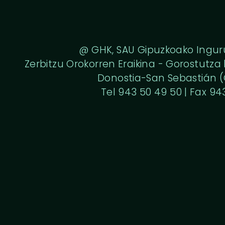
@ GHK, SAU Gipuzkoako Ingu
Zerbitzu Orokorren Eraikina - Gorostutza k
Donostia-San Sebastián (
Tel
943 50 49 50
| Fax 94