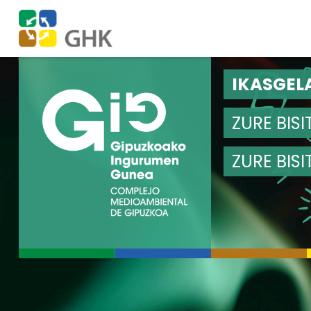
Indize nagusira jo
Edukietara jo
IKASGEL
ZURE BIS
ZURE BIS