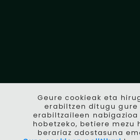
Geure cookieak eta hir
erabiltzen ditugu gur
erabiltzaileen nabigazioa
hobetzeko, betiere mezu 
berariaz adostasuna em