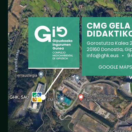
CMG GELA
DIDAKTIK
Gorostutza Kalea 2 -
20160 Donostia, Gi
info@ghk.eus
•
9
GOOGLE MAPS-