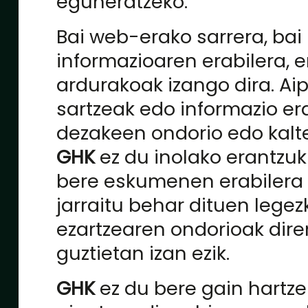
eguneratzeko.
Bai web-erako sarrera, ba
informazioaren erabilera, e
ardurakoak izango dira. Ai
sartzeak edo informazio era
dezakeen ondorio edo kalt
GHK
ez du inolako erantzuk
bere eskumenen erabilera
jarraitu behar dituen lege
ezartzearen ondorioak dire
guztietan izan ezik.
GHK
ez du bere gain hart