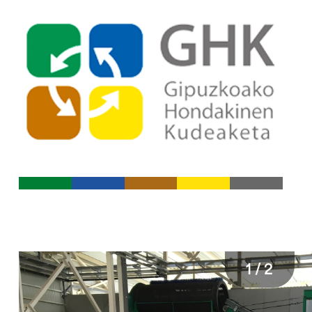
Indize nagusira jo
Edukietara jo
1 / 2