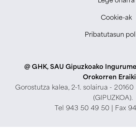
Lege oharra
Cookie-ak
Pribatutasun poli
@ GHK, SAU Gipuzkoako Ingurumen
Orokorren Eraik
Gorostutza kalea, 2-1. solairua - 2016
(GIPUZKOA).
Tel
943 50 49 50
| Fax 9