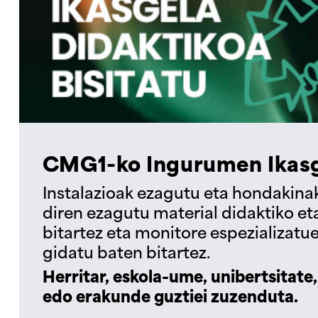
CMG1-ko Ingurumen Ikasg
Instalazioak ezagutu eta hondakina
diren ezagutu material didaktiko e
bitartez eta monitore espezializatue
gidatu baten bitartez.
Herritar, eskola-ume, unibertsitate,
edo erakunde guztiei zuzenduta.