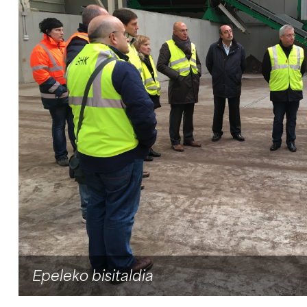
AURREKOA
Epeleko bisitaldia