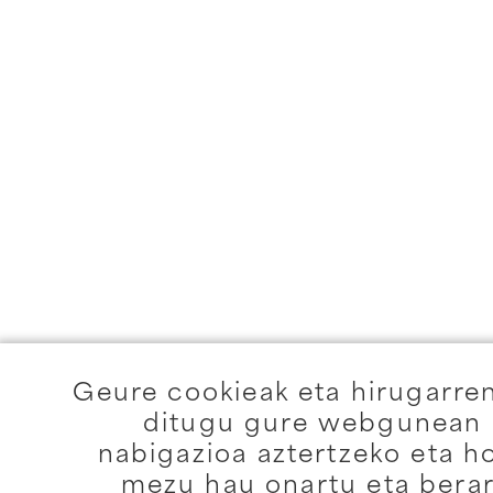
Geure cookieak eta hirugarre
ditugu gure webgunean e
nabigazioa aztertzeko eta h
mezu hau onartu eta berar