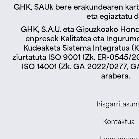
GHK, SAUk bere erakundearen karb
eta egiaztatu d
GHK, S.A.U. eta Gipuzkoako Hond
enpresek Kalitatea eta Ingurum
Kudeaketa Sistema Integratua (KS
ziurtatuta ISO 9001 (Zk. ER-0545/2
ISO 14001 (Zk. GA-2022/0277, G
arabera.
Irisgarritasun
Kontaktua