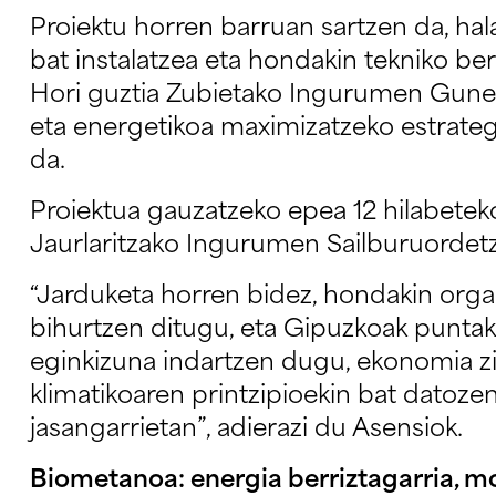
Proiektu horren barruan sartzen da, hal
bat instalatzea eta hondakin tekniko ber
Hori guztia Zubietako Ingurumen Gunea
eta energetikoa maximizatzeko estrateg
da.
Proiektua gauzatzeko epea 12 hilabetek
Jaurlaritzako Ingurumen Sailburuordet
“Jarduketa horren bidez, hondakin org
bihurtzen ditugu, eta Gipuzkoak puntak
eginkizuna indartzen dugu, ekonomia zir
klimatikoaren printzipioekin bat datoze
jasangarrietan”, adierazi du Asensiok.
Biometanoa: energia berriztagarria, m