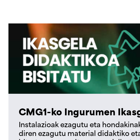
CMG1-ko Ingurumen Ikasg
Instalazioak ezagutu eta hondakina
diren ezagutu material didaktiko e