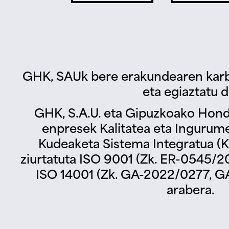
GHK, SAUk bere erakundearen karb
eta egiaztatu d
GHK, S.A.U. eta Gipuzkoako Hond
enpresek Kalitatea eta Ingurum
Kudeaketa Sistema Integratua (KS
ziurtatuta ISO 9001 (Zk. ER-0545/2
ISO 14001 (Zk. GA-2022/0277, G
arabera.