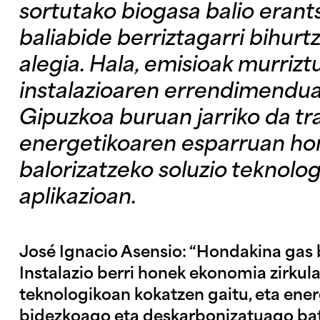
sortutako biogasa balio erant
baliabide berriztagarri bihur
alegia. Hala, emisioak murriztu
instalazioaren errendimendu
Gipuzkoa buruan jarriko da tra
energetikoaren esparruan ho
balorizatzeko soluzio teknolo
aplikazioan.
José Ignacio Asensio: “Hondakina gas 
Instalazio berri honek ekonomia zirku
teknologikoan kokatzen gaitu, eta ene
bidezkoago eta deskarbonizatuago bat