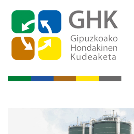
Indize nagusira jo
Edukietara jo