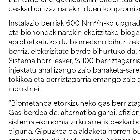
trantsizio energetikoarekin, efizientziare
deskarbonizazioarekin duen konpromis
Instalazio berriak 600 Nm³/h-ko upgra
eta biohondakinarekin ekoitzitako biog
aprobetxatuko du biometano bihurtzeko
berriz, elektrizitate berde bihurtuko d
Sistema horri esker, % 100 berriztagarr
injektatu ahal izango zaio banaketa-sarea
tokikoa eta berriztagarria emango zaie e
industriei.
“Biometanoa etorkizuneko gas berriztag
Gas berdea da, alternatiba garbi, efizie
sistema ekonomia zirkularretik deskar
diguna. Gipuzkoa da aldaketa horren bur