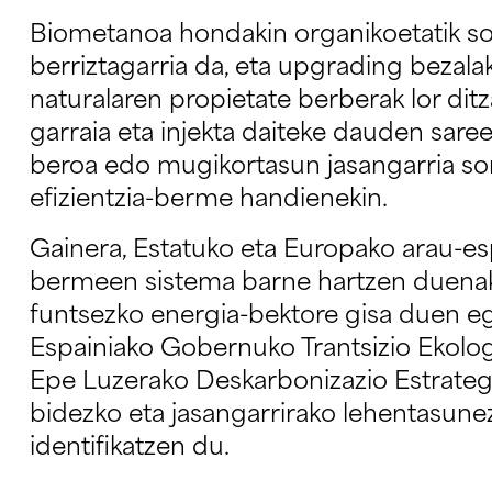
Biometanoa hondakin organikoetatik so
berriztagarria da, eta upgrading bezalak
naturalaren propietate berberak lor dit
garraia eta injekta daiteke dauden sareet
beroa edo mugikortasun jasangarria sort
efizientzia-berme handienekin.
Gainera, Estatuko eta Europako arau-espa
bermeen sistema barne hartzen duenak
funtsezko energia-bektore gisa duen eg
Espainiako Gobernuko Trantsizio Ekolog
Epe Luzerako Deskarbonizazio Estrategi
bidezko eta jasangarrirako lehentasunezk
identifikatzen du.