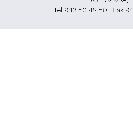
(GIPUZKOA).
Tel
943 50 49 50
| Fax 9