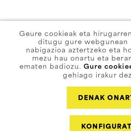
Geure cookieak eta hirugarre
ditugu gure webgunean e
nabigazioa aztertzeko eta h
mezu hau onartu eta berar
ematen badiozu.
Gure cookiee
gehiago irakur de