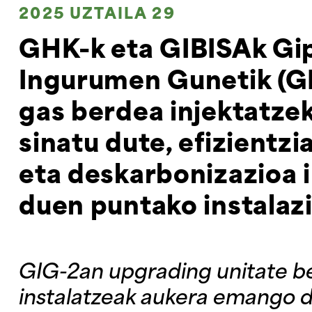
2025 UZTAILA 29
GHK-k eta GIBISAk Gi
Ingurumen Gunetik (GI
gas berdea injektatze
sinatu dute, efizientz
eta deskarbonizazioa 
duen puntako instalaz
GIG-2an upgrading unitate ber
instalatzeak aukera emango d