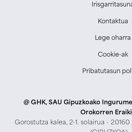
Irisgarritasun
Kontaktua
Lege oharra
Cookie-ak
Pribatutasun poli
@ GHK, SAU Gipuzkoako Ingurumen
Orokorren Eraik
Gorostutza kalea, 2-1. solairua - 2016