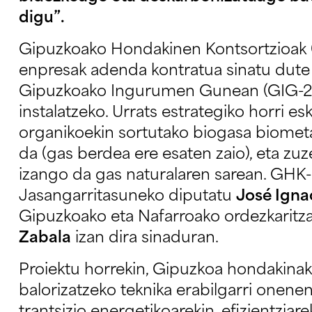
digu”.
Gipuzkoako Hondakinen Kontsortzioak 
enpresak adenda kontratua sinatu dute
Gipuzkoako Ingurumen Gunean (GIG-2)
instalatzeko. Urrats estrategiko horri e
organikoekin sortutako biogasa biomet
da (gas berdea ere esaten zaio), eta zuz
izango da gas naturalaren sarean. GHK-
Jasangarritasuneko diputatu
José Igna
Gipuzkoako eta Nafarroako ordezkaritz
Zabala
izan dira sinaduran.
Proiektu horrekin, Gipuzkoa hondakinak
balorizatzeko teknika erabilgarri onen