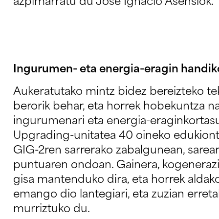
azpimarratu du José Ignacio Asensiok.
Ingurumen- eta energia-eragin handik
Aukeratutako mintz bidez bereizteko tek
berorik behar, eta horrek hobekuntza 
ingurumenari eta energia-eraginkortas
Upgrading-unitatea 40 oineko edukiontz
GIG-2ren sarrerako zabalgunean, sarea
puntuaren ondoan. Gainera, kogenerazi
gisa mantenduko dira, eta horrek alda
emango dio lantegiari, eta zuzian erre
murriztuko du.