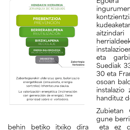
Egoera
inguru
kontzie
kudeaket
aitzind
herrialdee
instalazio
eta garb
Suediak 33
30 eta Fra
osoan balo
instalazi
handituz d
Zubietan 
gune berri
behin betiko itxiko dira eta ez d