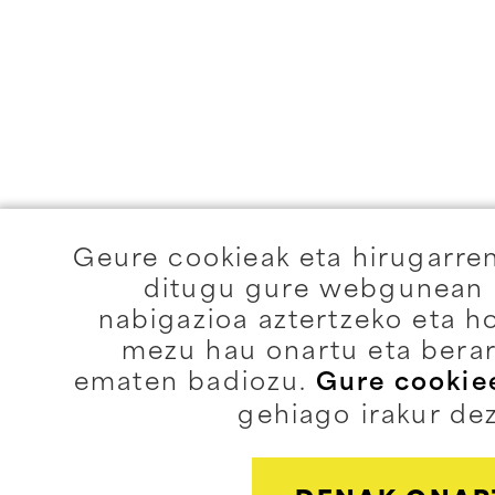
Geure cookieak eta hirugarre
ditugu gure webgunean e
nabigazioa aztertzeko eta h
mezu hau onartu eta berar
ematen badiozu.
Gure cookiee
gehiago irakur de