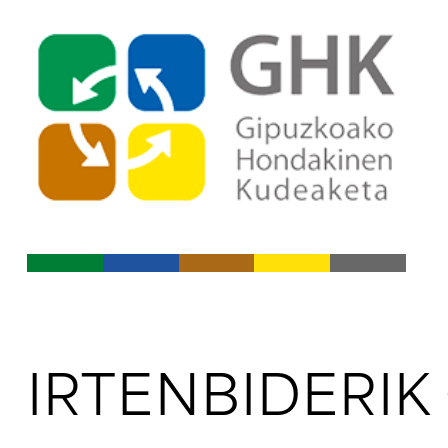
Indize nagusira jo
Edukietara jo
IRTENBIDERI