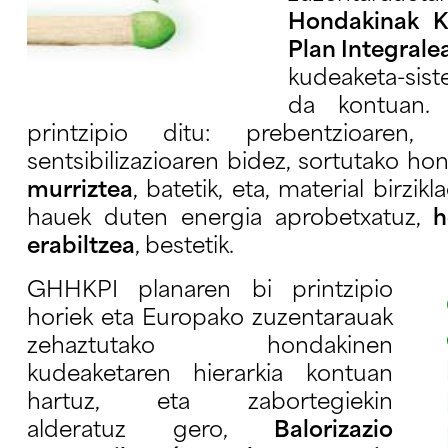
Hondakinak K
Plan Integrale
kudeaketa-sist
da kontuan. 
printzipio ditu: prebentzioaren, k
sentsibilizazioaren bidez, sortutako ho
murriztea
, batetik, eta, material birzik
hauek duten energia aprobetxatuz,
h
erabiltzea
, bestetik.
GHHKPI planaren bi printzipio
horiek eta Europako zuzentarauak
zehaztutako hondakinen
kudeaketaren hierarkia kontuan
hartuz, eta zabortegiekin
alderatuz gero,
Balorizazio