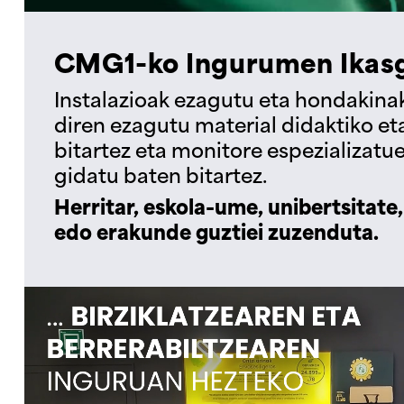
CMG1-ko Ingurumen Ikasg
Instalazioak ezagutu eta hondakina
diren ezagutu material didaktiko e
bitartez eta monitore espezializatue
gidatu baten bitartez.
Herritar, eskola-ume, unibertsitate,
edo erakunde guztiei zuzenduta.