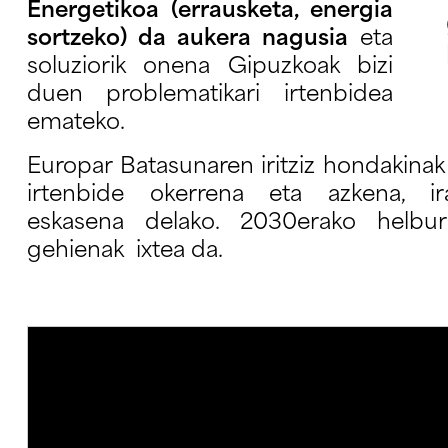
Energetikoa (errausketa, energia
sortzeko) da aukera nagusia
eta
soluziorik onena Gipuzkoak bizi
duen problematikari irtenbidea
emateko.
Europar Batasunaren iritziz hondakina
irtenbide okerrena eta azkena, ira
eskasena delako. 2030erako helbu
gehienak ixtea da.