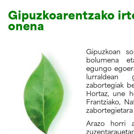
Gipuzkoarentzako irt
onena
Gipuzkoan so
bolumena et
egungo egoera
lurraldean
zabortegiak be
Hortaz, une 
Frantziako, Na
zabortegietara
Arazo horri 
zuzentaraue