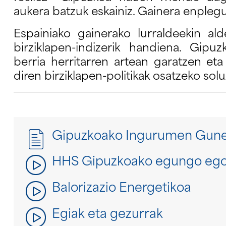
aukera batzuk eskainiz. Gainera enpleg
Espainiako gainerako lurraldeekin al
birziklapen-indizerik handiena. Gi
berria herritarren artean garatzen eta
diren birziklapen-politikak osatzeko solu
Gipuzkoako Ingurumen Gune
HHS Gipuzkoako egungo eg
Balorizazio Energetikoa
Egiak eta gezurrak