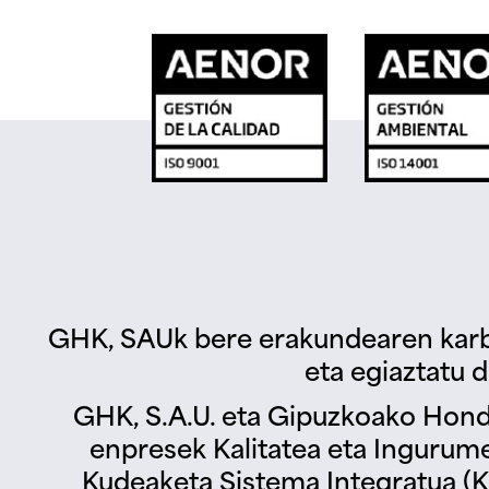
GHK, SAUk bere erakundearen karb
eta egiaztatu d
GHK, S.A.U. eta Gipuzkoako Hond
enpresek Kalitatea eta Ingurum
Kudeaketa Sistema Integratua (KS