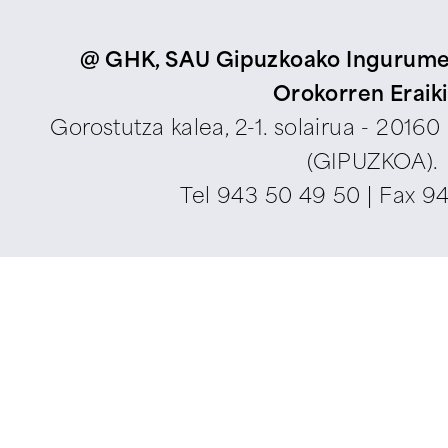
@ GHK, SAU Gipuzkoako Ingurumen
Orokorren Eraik
Gorostutza kalea, 2-1. solairua - 2016
(GIPUZKOA).
Tel
943 50 49 50
| Fax 9