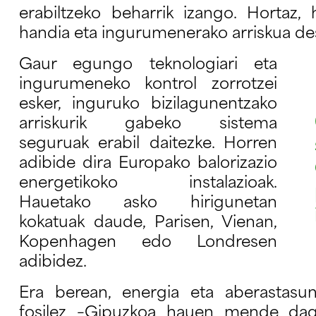
erabiltzeko beharrik izango. Hortaz,
handia eta ingurumenerako arriskua de
Gaur egungo teknologiari eta
ingurumeneko kontrol zorrotzei
esker, inguruko bizilagunentzako
arriskurik gabeko sistema
seguruak erabil daitezke. Horren
adibide dira Europako balorizazio
energetikoko instalazioak.
Hauetako asko hirigunetan
kokatuak daude, Parisen, Vienan,
Kopenhagen edo Londresen
adibidez.
Era berean, energia eta aberastasun
fosilez –Gipuzkoa hauen mende dag