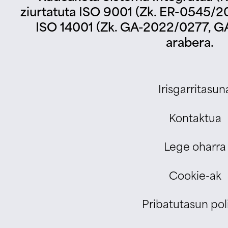
ziurtatuta ISO 9001 (Zk. ER-0545/2
ISO 14001 (Zk. GA-2022/0277, G
arabera.
Irisgarritasun
Kontaktua
Lege oharra
Cookie-ak
Pribatutasun poli