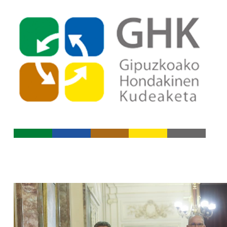
Indize nagusira jo
Edukietara jo