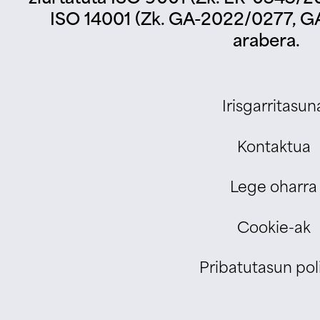
ISO 14001 (Zk. GA-2022/0277, G
arabera.
Irisgarritasun
Kontaktua
Lege oharra
Cookie-ak
Pribatutasun poli