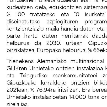
hondakinen bilketa udalekin eta manko
kudeatzen dela, edukiontzien sistemar
% 100 tratatzeko eta "0 isurketa
diseinatutako azpiegituren progra
kontzientziazio maila handia duten eta
parte hartu duten herritarrak dau
helburua da 2030. urtean Gipuz
birziklatzea, Europako helburua, % 65ek
Trienekens Alemaniako multinazional
GHKren Urnietako ontzien instalazioa
eta Txingudiko mankomunitateei z
Gipuzkoako lurraldeko ontzien bilke
2021ean, % 76,94ra iritsi zen. Era be
Urnietako instalazioetan 14.000 tona o
zirela iaz.