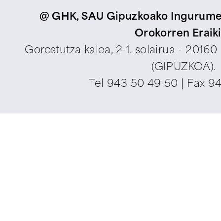
@ GHK, SAU Gipuzkoako Ingurumen
Orokorren Eraik
Gorostutza kalea, 2-1. solairua - 2016
(GIPUZKOA).
Tel
943 50 49 50
| Fax 9