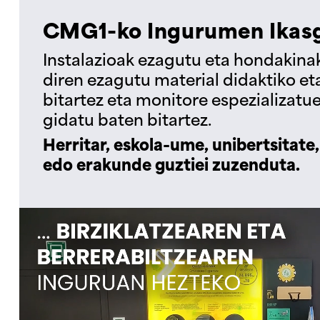
CMG1-ko Ingurumen Ikasg
Instalazioak ezagutu eta hondakina
diren ezagutu material didaktiko e
bitartez eta monitore espezializatue
gidatu baten bitartez.
Herritar, eskola-ume, unibertsitate,
edo erakunde guztiei zuzenduta.