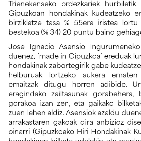
Trienekenseko ordezkariek hurbileti
Gipuzkoan hondakinak kudeatzeko er
birziklatze tasa % 55era iristea lort
bestekoa (% 34) 20 puntu baino gehiago
Jose Ignacio Asensio Ingurumeneko 
duenez, ´made in Gipuzkoa´ ereduak lur
hondakinak zabortegirik gabe kudeatze
helburuak lortzeko aukera ematen
emaitzak ditugu horren adibide. Ur
eragindako zailtasunak gorabehera, b
gorakoa izan zen, eta gaikako bilket
zuen lehen aldiz. Asensiok azaldu due
arrakastaren gakoak dira anbizioz dis
oinarri (Gipuzkoako Hiri Hondakinak K