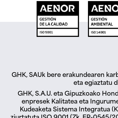
GHK, SAUk bere erakundearen karb
eta egiaztatu d
GHK, S.A.U. eta Gipuzkoako Hond
enpresek Kalitatea eta Ingurum
Kudeaketa Sistema Integratua (KS
ziurtatuta ISO 9001 (Zk. ER-0545/2