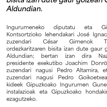
bisita izan dute gaur goizean
Aldundian.
Ingurumeneko diputatu eta Gi
Kontsortzioko lehendakari José Igna
zuzendari César Gimenok Tri
ordezkaritzaren bisita izan dute gaur
Aldundian; bertan izan dira Nazi
presidente exekutibo Joachim Donrös
zuzendari nagusi Pedro Altamira, e
zuzendari nagusi Pedro Goikoetxea
kideek Gipuzkoako Ingurumen Gunea 
instalazioak eta Gipuzkoako hondak
ezagutzeko.