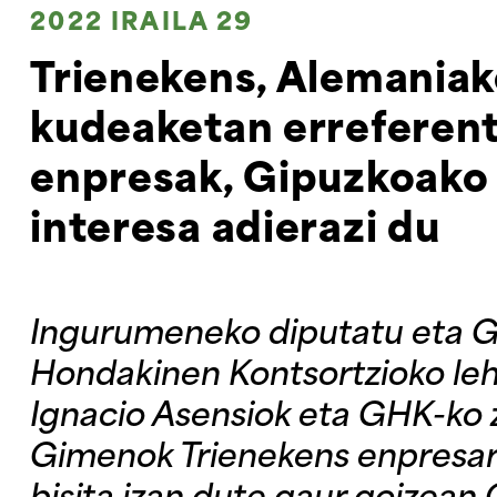
2022 IRAILA 29
Trienekens, Alemania
kudeaketan erreferent
enpresak, Gipuzkoako
interesa adierazi du
Ingurumeneko diputatu eta 
Hondakinen Kontsortzioko le
Ignacio Asensiok eta GHK-ko 
Gimenok Trienekens enpresar