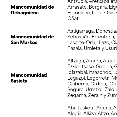
Antzuola, Aretxabaleta
Mancomunidad de
Arrasate, Bergara, Elg
Debagoiena
Eskoriatza, Leintz-Gat
Oñati
Astigarraga, Donostia
Mancomunidad de
Sebastián, Errenteria,
San Markos
Lasarte-Oria, Lezo, Oi
Pasaia, Urnieta y Usurb
Altzaga, Arama, Ataun,
Ezkio-Itsaso, Gabiria, 
Idiazabal, Itsasondo, L
Mancomunidad
Legazpi, Legorreta, Mu
Sasieta
Olaberria, Ordizia, Or
Segura, Urretxu, Zaldib
Zegama, Zerain y Zu
Abaltzisketa, Aduna, Al
Alegia, Alkiza, Altzo, 