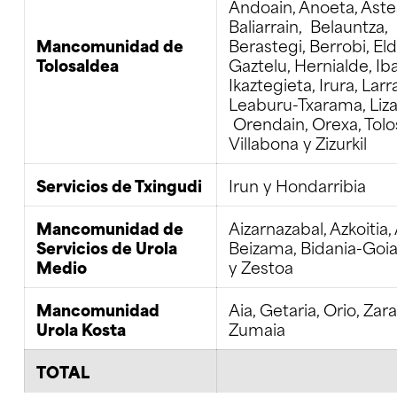
Andoain, Anoeta, Aste
Baliarrain, Belauntza,
Mancomunidad de
Berastegi, Berrobi, Eld
Tolosaldea
Gaztelu, Hernialde, Iba
Ikaztegieta, Irura, Larr
Leaburu-Txarama, Liza
Orendain, Orexa, Tolo
Villabona y Zizurkil
Servicios de Txingudi
Irun y Hondarribia
Mancomunidad de
Aizarnazabal, Azkoitia, 
Servicios de Urola
Beizama, Bidania-Goiat
Medio
y Zestoa
Mancomunidad
Aia, Getaria, Orio, Zar
Urola Kosta
Zumaia
TOTAL